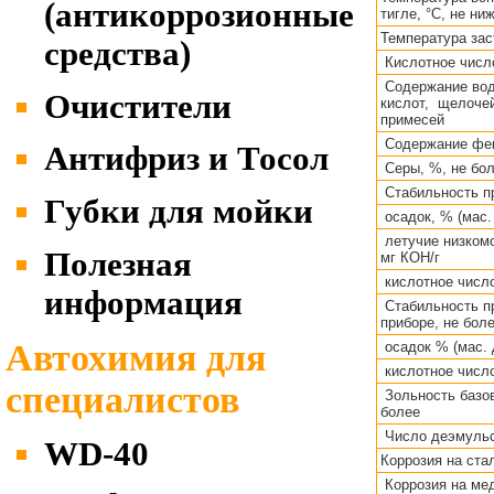
(антикоррозионные
тигле, °С, не ни
Температура зас
средства)
Кислотное число
Содержание во
Очистители
кислот, щелочей
примесей
Содержание фе
Антифриз и Тосол
Cеры, %, не бо
Стабильность пр
Губки для мойки
осадок, % (мас.
летучие низком
Полезная
мг КОН/г
кислотное число
информация
Стабильность п
приборе, не боле
Автохимия для
осадок % (мас. 
кислотное число
специалистов
Зольность базов
более
Число деэмульса
WD-40
Коррозия на ста
Коррозия на мед