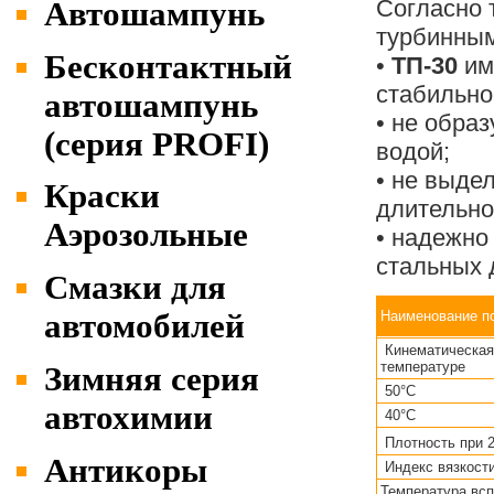
Согласно 
Автошампунь
турбинны
Бесконтактный
•
ТП-30
им
стабильно
автошампунь
• не образ
(серия PROFI)
водой;
• не выде
Краски
длительно
Аэрозольные
• надежно
стальных 
Cмазки для
Наименование п
автомобилей
Кинематическая 
температуре
Зимняя серия
50°С
автохимии
40°С
Плотность при 2
Антикоры
Индекс вязкости
Температура вс