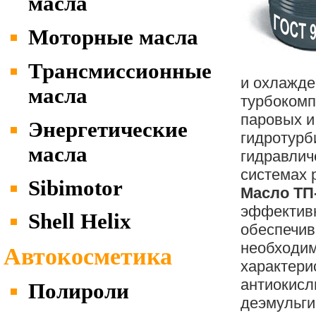
масла
Моторные масла
Трансмиссионные
и охлажде
масла
турбокомп
паровых и
Энергетические
гидротурби
масла
гидравлич
системах 
Sibimotor
Масло ТП
эффективн
Shell Helix
обеспечи
необходи
Автокосметика
характери
антиокисл
Полироли
деэмульги