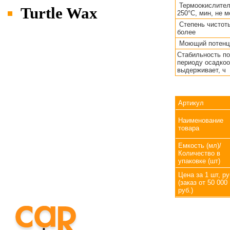
Термоокислител
Turtle Wax
250°С, мин, не 
Степень чистоты
более
Моющий потенци
Стабильность п
периоду осадкоо
выдерживает, ч
Артикул
Наименование
товара
Емкость (мл)/
Количество в
упаковке (шт)
Цена за 1 шт, ру
(заказ от 50 000
руб.)