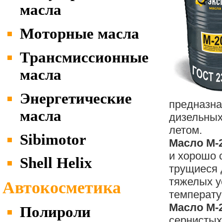
масла
Моторные масла
Трансмиссионные
масла
Энергетические
предназна
масла
дизельных
летом.
Sibimotor
Масло М-
и хорошо 
Shell Helix
трущиеся 
тяжелых у
Автокосметика
температу
Масло М-
Полироли
сернистых