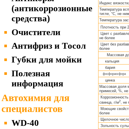
Индекс вязкости
(антикоррозионные
Температура вс
тигле, °С, не ни
средства)
Температура зас
Плотность при 2
Очистители
Цвет с разбавле
не более
Антифриз и Тосол
Цвет без разбав
более
Массовая до
Губки для мойки
кальция
бария
Полезная
фосфораосфора
цинка
информация
Массовая доля 
примесей, %, не
Автохимия для
Коррозионность 
2
свинца, г/м
, не
специалистов
Моющие свойств
более
Щелочное число,
WD-40
Зольность суль