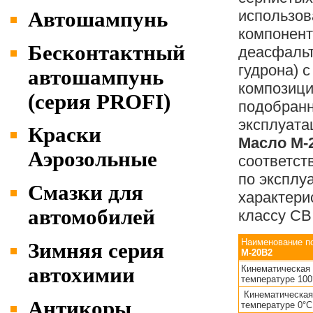
использов
Автошампунь
компонент
Бесконтактный
деасфальт
гудрона) 
автошампунь
композици
(серия PROFI)
подобранн
эксплуата
Краски
Масло М-
Аэрозольные
соответст
по эксплу
Cмазки для
характери
автомобилей
классу CB
Наименование п
Зимняя серия
М-20В2
Кинематическая 
автохимии
температуре 100
Кинематическая 
Антикоры
температуре 0°С